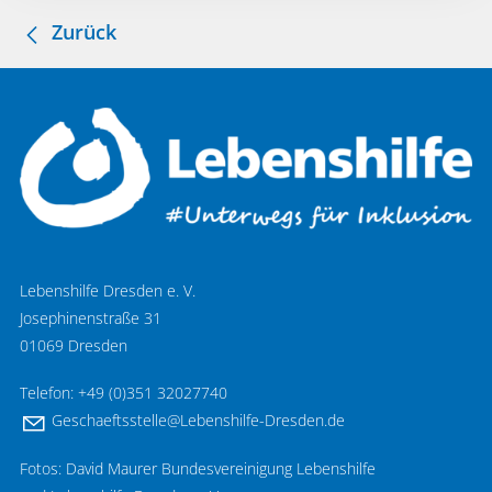
Zurück
Lebenshilfe Dresden e. V.
Josephinenstraße 31
01069 Dresden
Telefon: +49 (0)351 32027740
G
sch
ftsst
ll
L
b
nsh
lf
-Dr
sd
n
d
Fotos: David Maurer Bundesvereinigung Lebenshilfe