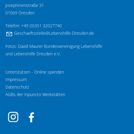
Josephinenstraße 31
01069 Dresden
Telefon: +49 (0)351 32027740
G
sch
ftsst
ll
L
b
nsh
lf
-Dr
sd
n
d
Fotos: David Maurer Bundesvereinigung Lebenshilfe
und Lebenshilfe Dresden e.V.
Unterstützen - Online spenden
Impressum
Datenschutz
AGBs der Inpuncto Werkstätten