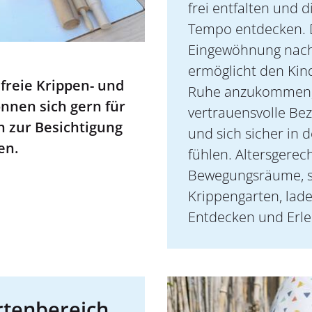
frei entfalten und 
Tempo entdecken. 
Eingewöhnung nach
ermöglicht den Kind
freie Krippen- und
Ruhe anzukommen, S
önnen sich gern für
vertrauensvolle B
n zur Besichtigung
und sich sicher in
en.
fühlen. Altersger
Bewegungsräume, s
Krippengarten, lad
Entdecken und Erle
rtenbereich