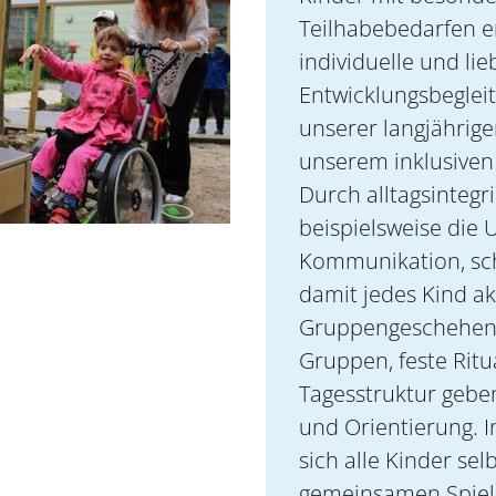
Teilhabebedarfen e
individuelle und lie
Entwicklungsbeglei
unserer langjährig
unserem inklusiven 
Durch alltagsintegr
beispielsweise die 
Kommunikation, sch
damit jedes Kind ak
Gruppengeschehen 
Gruppen, feste Ritu
Tagesstruktur gebe
und Orientierung. 
sich alle Kinder sel
gemeinsamen Spiel