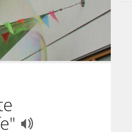
te
fe"