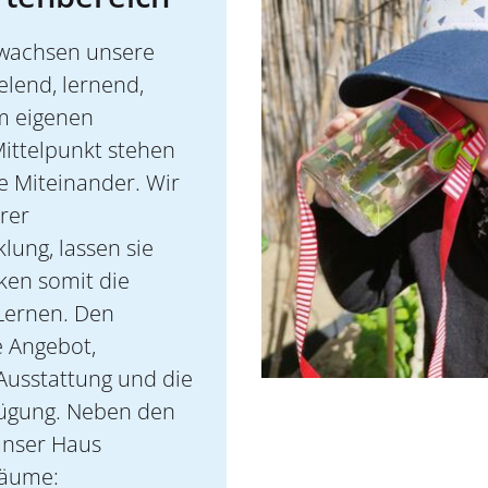
 wachsen unsere
elend, lernend,
em eigenen
ittelpunkt stehen
e Miteinander. Wir
hrer
lung, lassen sie
ken somit die
Lernen. Den
e Angebot,
Ausstattung und die
fügung. Neben den
unser Haus
räume: