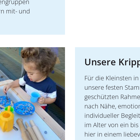
tengruppen
rn mit- und
Unsere Krip
Für die Kleinsten i
unsere festen Sta
geschützten Rahmen
nach Nähe, emotion
individueller Begle
im Alter von ein bi
hier in einem liebe