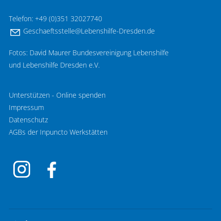
Telefon: +49 (0)351 32027740
G
sch
ftsst
ll
L
b
nsh
lf
-Dr
sd
n
d
Fotos: David Maurer Bundesvereinigung Lebenshilfe
und Lebenshilfe Dresden e.V.
Unterstützen - Online spenden
Impressum
Datenschutz
AGBs der Inpuncto Werkstätten