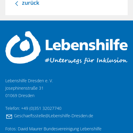
zurück
Lebenshilfe Dresden e. V.
Josephinenstraße 31
01069 Dresden
Telefon: +49 (0)351 32027740
G
sch
ftsst
ll
L
b
nsh
lf
-Dr
sd
n
d
Fotos: David Maurer Bundesvereinigung Lebenshilfe